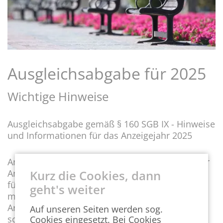
Ausgleichsabgabe für 2025
Wichtige Hinweise
Ausgleichsabgabe gemäß § 160 SGB IX - Hinweise
und Informationen für das Anzeigejahr 2025
Am 31. März 2026 endet die Frist zur Abgabe der
Kurz die Cookies, dann
Anzeige zur Berechnung der Ausgleichsabgabe
für das Anzeigejahr 2025. Die Ausgleichsabgabe
geht's weiter
müssen Arbeitgeber mit mehr als 20
Arbeitsplätzen entrichten, die nicht ausreichend
Auf unseren Seiten werden sog.
schwerbehinderte Menschen beschäftigen. Die
Cookies eingesetzt. Bei Cookies