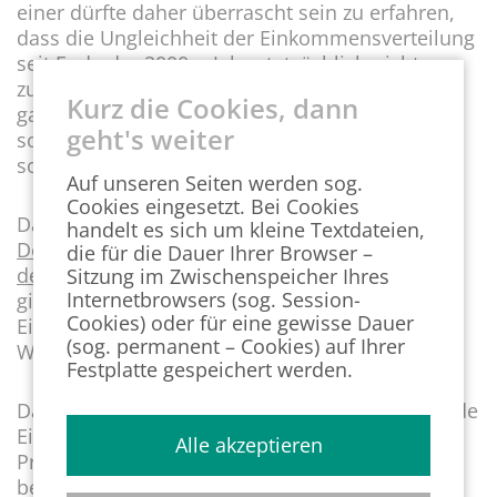
einer dürfte daher überrascht sein zu erfahren,
dass die Ungleichheit der Einkommensverteilung
seit Ende der 2000er Jahre tatsächlich nicht
zugenommen hat. In den vergangenen Jahren
Kurz die Cookies, dann
gab es nicht nur bei den „oberen 10 Prozent“,
geht's weiter
sondern über alle Einkommensgruppen hinweg
sogar echte Wohlstandsgewinne.
Auf unseren Seiten werden sog.
Cookies eingesetzt. Bei Cookies
Das
handelt es sich um kleine Textdateien,
Dossier des Informationsdienstes des Instituts
die für die Dauer Ihrer Browser –
der deutschen Wirtschaft (IWD)
Sitzung im Zwischenspeicher Ihres
Internetbrowsers (sog. Session-
gibt dazu spannende Einblicke in die Themen
Cookies) oder für eine gewisse Dauer
Einkommen, Grundeinkommen, Umverteilung,
(sog. permanent – Cookies) auf Ihrer
Wohlstand, Lohnentwicklung und viele mehr.
Festplatte gespeichert werden.
Das IWD hat dabei u. a. eine länderübergreifende
Einkommensverteilung berechnet. Um die
Alle akzeptieren
Preisunterschiede zwischen den Ländern zu
berücksichtigen, haben die IW-Forscher die