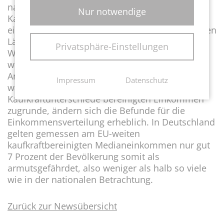
nationalen Währungen in sogenannte
Nur notwendige
Kaufkraftstandards (KKS) umgerechnet. Mit
einem KKS können sich die Konsumenten in allen
Ländern rein rechnerisch die gleiche Menge an
Privatsphäre-Einstellungen
Waren und Dienstleistungen kaufen. Das EU-
weite Medianeinkommen betrug demnach im
Analysejahr 1.529 KKS. In deutschen Preisen
Impressum
Datenschutz
waren das rund 1.651 Euro. Legt man die um
Kaufkraftunterschiede bereinigten Einkommen
zugrunde, ändern sich die Befunde für die
Einkommensverteilung erheblich. In Deutschland
gelten gemessen am EU-weiten
kaufkraftbereinigten Medianeinkommen nur gut
7 Prozent der Bevölkerung somit als
armutsgefährdet, also weniger als halb so viele
wie in der nationalen Betrachtung.
Zurück zur Newsübersicht