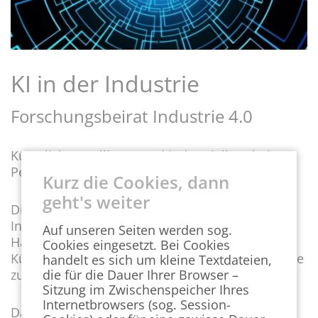
KI in der Industrie
Forschungsbeirat Industrie 4.0
Künstliche Intelligenz und industrielle Arbeit –
Perspektiven und Gestaltungsoptionen
Kurz die Cookies, dann
geht's weiter
Die neue Expertise des Forschungsbeirats
Industrie 4.0 stellt Gestaltungsoptionen und
Auf unseren Seiten werden sog.
Handlungsfelder vor, die die Integration von
Cookies eingesetzt. Bei Cookies
Künstlicher Intelligenz in der deutschen Industrie
handelt es sich um kleine Textdateien,
zum Erfolg führen können.
die für die Dauer Ihrer Browser –
Sitzung im Zwischenspeicher Ihres
Internetbrowsers (sog. Session-
Das Fraunhofer IEM und das Fraunhofer IML