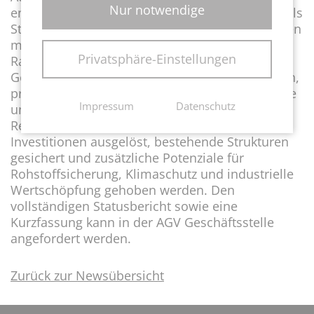
Nur notwendige
entscheidend, dass Kreislaufwirtschaft stärker als
Standort- und Industriepolitik verstanden werden
muss. Dafür braucht es verlässliche
Privatsphäre-Einstellungen
Rahmenbedingungen, schnellere
Genehmigungen, technologieoffene Regelungen,
praxistaugliche Standards für Sekundärrohstoffe
Impressum
Datenschutz
und eine stärkere Nachfrage nach
Recyclingmaterialien. Nur so können
Investitionen ausgelöst, bestehende Strukturen
gesichert und zusätzliche Potenziale für
Rohstoffsicherung, Klimaschutz und industrielle
Wertschöpfung gehoben werden. Den
vollständigen Statusbericht sowie eine
Kurzfassung kann in der AGV Geschäftsstelle
angefordert werden.
Zurück zur Newsübersicht