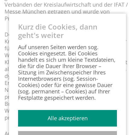
Verbänden der Kreislaufwirtschaft und der IFAT /
Messe München getragen und wurde von
Prognos, INFA und INZIN erarbeitet.
Kurz die Cookies, dann
geht's weiter
Der Bericht macht deutlich: Die
Kreislaufwirtschaft ist längst ein zentraler Faktor
Auf unseren Seiten werden sog.
für Rohstoffsicherheit, industrielle
Cookies eingesetzt. Bei Cookies
Wertschöpfung, Entsorgungssicherheit und
handelt es sich um kleine Textdateien,
Klimaschutz. Niedersachsen z.B. wird im Bericht
die für die Dauer Ihrer Browser –
als eines der Bundesländer mit einer besonders
Sitzung im Zwischenspeicher Ihres
dynamischen Entwicklung ausgewiesen. Bei der
Internetbrowsers (sog. Session-
Erwerbstätigkeit in der Kreislaufwirtschaft zählt
Cookies) oder für eine gewisse Dauer
Niedersachsen mit rund 1,8 Prozent Wachstum
(sog. permanent – Cookies) auf Ihrer
pro Jahr zu den Spitzenreitern; bei der
Festplatte gespeichert werden.
Bruttowertschöpfung liegt die
Wachstumsdynamik bei knapp über 5 Prozent
pro Jahr.
Alle akzeptieren
Aus Sicht der Wirtschaft ist deshalb