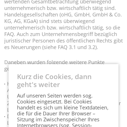
wertenden Gesamtbetrachtung überwiegend
unternehmerisch bzw. wirtschaftlich tätig sind.
Handelsgesellschaften (oHG, GmbH, GmbH & Co.
KG, AG, KGaA) sind stets überwiegend
unternehmerisch bzw. wirtschaftlich tätig, so die
FAQ. Auch zum Unternehmensbegriff bezüglich
juristischer Personen des öffentlichen Rechts gibt
es Neuerungen (siehe FAQ 3.1 und 3.2).
Daneben wurden folgende weitere Punkte
geändert:
Kurz die Cookies, dann
geht's weiter
Hilfestellung für die Ermittlung der
Arbeitnehmerschwelle für ausländische
Auf unseren Seiten werden sog.
Unternehmen mit mehreren inländischen
Cookies eingesetzt. Bei Cookies
Zweigniederlassungen (siehe FAQ 3.6) sowie für
handelt es sich um kleine Textdateien,
Leiharbeitnehmer (siehe FAQ 3.7).
die für die Dauer Ihrer Browser –
Definition der Obergesellschaft i.S.v. § 1 Abs. 3
Sitzung im Zwischenspeicher Ihres
LkSG (siehe FAQ 4.2): Ebenso können Holdings
Internetbrowsers (sog. Session-