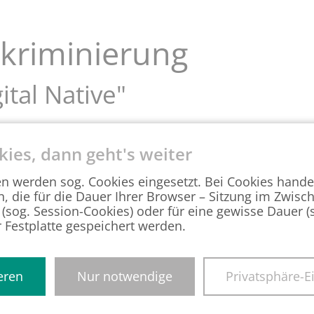
kriminierung
ital Native"
„Digital Native“
kies, dann geht's weiter
.11.2024 – 17 Sa 2/24 – die Formulierung „Als
en werden sog. Cookies eingesetzt. Bei Cookies hande
al Media …. zu Hause. …“ als
n, die für die Dauer Ihrer Browser – Sitzung im Zwisc
ehnten Bewerber eine Entschädigung in Höhe
 (sog. Session-Cookies) oder für eine gewisse Dauer 
ital Native“ wird unmittelbar an das Alter
r Festplatte gespeichert werden.
ersgruppe mit digitalen Medien aufgewachsen
er gegen § 11 AGG, was wiederum die
ers sei wegen der Ausschreibung mit dem
eren
Nur notwendige
Privatsphäre-E
griff „Teambuddy“ verwendet, der die
ung des Gerichtes eher eine jüngere