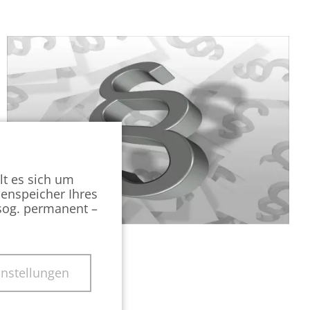
lt es sich um
henspeicher Ihres
(sog. permanent –
instellungen