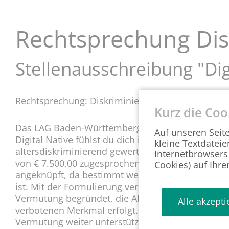
g
e
n
Rechtsprechung Dis
Stellenausschreibung "Dig
Rechtsprechung: Diskriminierung – Stellengesuch 
Kurz die Coo
Das LAG Baden-Württemberg hat mit Urteil vom 07
Auf unseren Seit
Digital Native fühlst du dich in der Welt der Soci
kleine Textdateie
altersdiskriminierend gewertet und einem abgel
Internetbrowsers
von € 7.500,00 zugesprochen. Mit dem Begriff „Dig
Cookies) auf Ihre
angeknüpft, da bestimmt werden kann welche Alt
ist. Mit der Formulierung verstößt der Arbeitgeb
Vermutung begründet, die Ablehnung des Bewerb
Alle akzepti
verbotenen Merkmal erfolgt. Weiter wurde der Be
Vermutung weiter unterstützt, da er nach Auffass