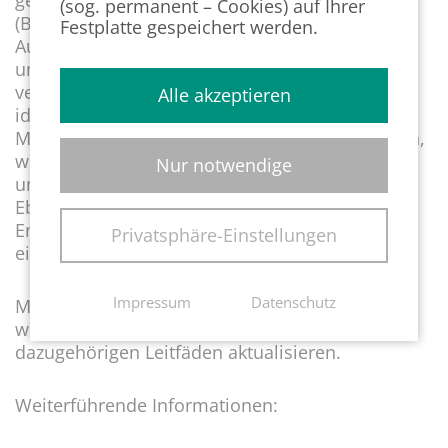
gemäß § 11 BEHG-Carbon-Leakage-Verordnung
(sog. permanent – Cookies) auf Ihrer
(BECV) zu prüfenden Klimaschutzmaßnahmen.
Festplatte gespeichert werden.
Auf eine Wirtschaftlichkeitsprüfung bereits
umgesetzter Energieeffizienzmaßnahmen kann
verzichtet werden. Eine Prüfung der
Alle akzeptieren
identifizierten, jedoch nicht umgesetzten
Maßnahmen ist weiterhin zwingend erforderlich,
wenn die geforderte Mindestinvestitionshöhe
Nur notwendige
unterschritten wird.
Ebenso kann bei einer Fremdverifizierung eines
Energie- oder Umweltmanagementsystems auf
Privatsphäre-Einstellungen
eine vor-Ort-Beurteilung verzichtet werden.
Impressum
Datenschutz
Mit Blick auf die fortgesetzten Erleichterungen
wird die DEHSt in den kommenden Wochen die
dazugehörigen Leitfäden aktualisieren.
Weiterführende Informationen: