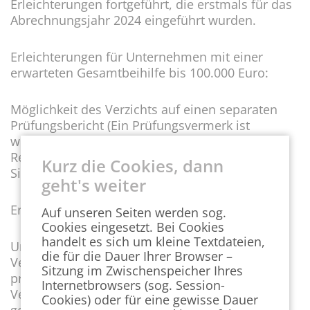
Erleichterungen fortgeführt, die erstmals für das
Abrechnungsjahr 2024 eingeführt wurden.
Erleichterungen für Unternehmen mit einer
erwarteten Gesamtbeihilfe bis 100.000 Euro:
Möglichkeit des Verzichts auf einen separaten
Prüfungsbericht (Ein Prüfungsvermerk ist
weiterhin notwendig).
Reduzierung der Prüftiefe von „hinreichender
Kurz die Cookies, dann
Sicherheit“ zu „begrenzter Sicherheit“.
geht's weiter
Erleichterungen für alle Unternehmen:
Auf unseren Seiten werden sog.
Cookies eingesetzt. Bei Cookies
handelt es sich um kleine Textdateien,
Unternehmen haben die Möglichkeit, eine
die für die Dauer Ihrer Browser –
Verbesserungsempfehlung der eingesetzten
Sitzung im Zwischenspeicher Ihres
prüfungsbefugten Stelle abzugeben. Die
Internetbrowsers (sog. Session-
Verbesserungsempfehlung richtet sich an die
Cookies) oder für eine gewisse Dauer