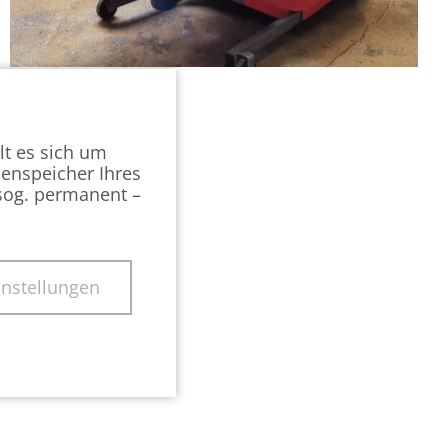
lt es sich um
henspeicher Ihres
(sog. permanent –
instellungen