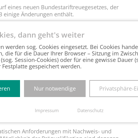
rf eines neuen Bundestariftreuegesetzes, der
3 einige Änderungen enthält.
enwert für die Anwendung des Gesetzes auf
kies, dann geht's weiter
en werden sog. Cookies eingesetzt. Bei Cookies hande
n, die für die Dauer Ihrer Browser – Sitzung im Zwisc
 Festsetzung verbindlicher
 (sog. Session-Cookies) oder für eine gewisse Dauer 
rgabe sollen in Konkurrenzfällen die
r Festplatte gespeichert werden.
erden.
 auf Gewährung der vorgegebenen
eren
Nur notwendige
Privatsphäre-E
cht des Auftragnehmers ergänzt worden.
eue Prüfstelle bei der Deutschen
Impressum
Datenschutz
tischen Anforderungen mit Nachweis- und