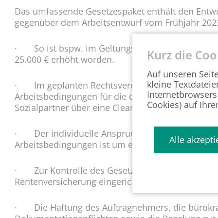
Das umfassende Gesetzespaket enthält den Entwu
gegenüber dem Arbeitsentwurf vom Frühjahr 202
· So ist bspw. im Geltungsbereich der Schwell
Kurz die Coo
25.000 € erhöht worden.
Auf unseren Seit
kleine Textdateie
· Im geplanten Rechtsverordnungsverfahren zur
Internetbrowsers
Arbeitsbedingungen für die öffentliche Auftragsve
Cookies) auf Ihre
Sozialpartner über eine Clearingstelle beteiligt w
· Der individuelle Anspruch der Arbeitnehmer
Alle akzepti
Arbeitsbedingungen ist um eine Informationspfli
· Zur Kontrolle des Gesetzes soll zudem eine n
Rentenversicherung eingerichtet werden.
· Die Haftung des Auftragnehmers, die bürokra