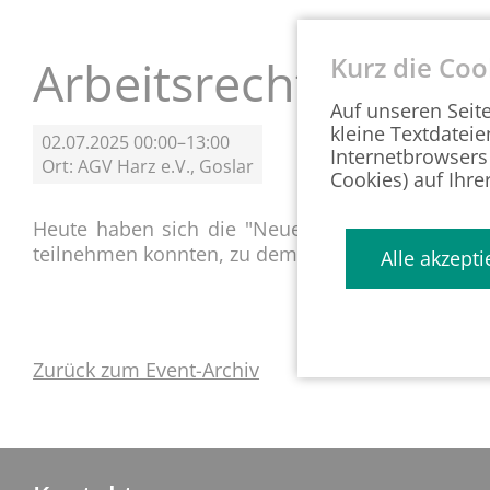
g
e
n
Kurz die Coo
Arbeitsrecht kompa
Auf unseren Seit
kleine Textdateie
02.07.2025 00:00–13:00
Internetbrowsers
Ort: AGV Harz e.V., Goslar
Cookies) auf Ihre
Heute haben sich die "Neuen" und die Wiederei
teilnehmen konnten, zu dem Folge-Intensiv-Work
Alle akzepti
Zurück zum Event-Archiv