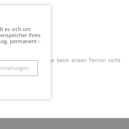
digung
lt es sich um
henspeicher Ihres
(sog. permanent –
 der großen Nachfrage beim ersten Termin nicht
 getroffen.
instellungen