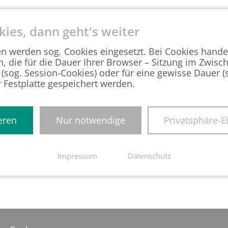
kies, dann geht's weiter
kt - Rund um die Kün
en werden sog. Cookies eingesetzt. Bei Cookies hande
n, die für die Dauer Ihrer Browser – Sitzung im Zwisc
 (sog. Session-Cookies) oder für eine gewisse Dauer 
r Festplatte gespeichert werden.
nsteiger in den Personalabteilungen, die aufgrund
shop "Arbeitsrecht
kompakt
- Rund um die Kündigung"
eren
Nur notwendige
Privatsphäre-E
Impressum
Datenschutz