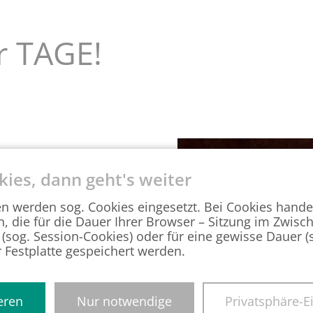
r TAGE!
GV Harz e.V., hat bei
kies, dann geht's weiter
nd einer gemeinsamen
en Austausch und
en werden sog. Cookies eingesetzt. Bei Cookies hande
 zweite Treffen ins
n, die für die Dauer Ihrer Browser – Sitzung im Zwisc
iven Führung nutzten
 (sog. Session-Cookies) oder für eine gewisse Dauer 
 besseren Kennenlernen
r Festplatte gespeichert werden.
eren
Nur notwendige
Privatsphäre-E