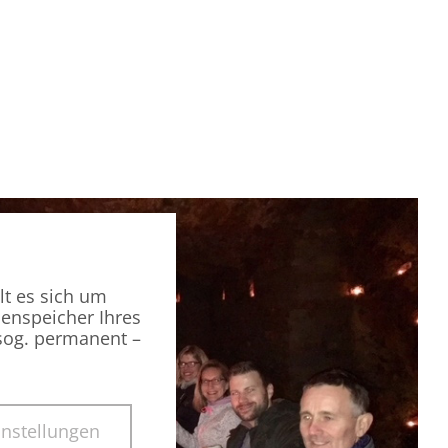
lt es sich um
henspeicher Ihres
(sog. permanent –
instellungen