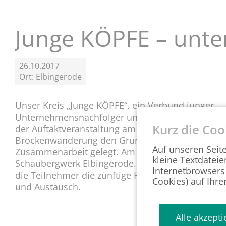
g
e
n
Junge KÖPFE – unte
26.10.2017
Ort: Elbingerode
Unser Kreis „Junge KÖPFE“, ein Verbund junger
Unternehmensnachfolger und Führungskräfte im A
Kurz die Coo
der Auftaktveranstaltung am 15.Juni.2017 währe
Brockenwanderung den Grundstein für einen reg
Auf unseren Seit
Zusammenarbeit gelegt. Am 26.10.2017 führte das
kleine Textdateie
Schaubergwerk Elbingerode. Nach einer informat
Internetbrowsers
die Teilnehmer die zünftige Harzer Brotzeit zum
Cookies) auf Ihre
und Austausch.
Alle akzepti